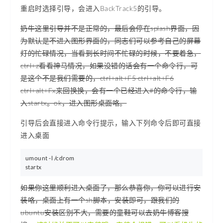
重启时选择引导，会进入BackTrack5的引导。
奶牛这里引导并不是正常的，最后会停在splash界面，因
为默认是不进入图形界面的，同志们可以参考自己的屏幕
灯的忙碌情况，当看到长时间不忙碌的时候，不要着急，
ctrl+z看看神马情况，如果没错的话会有一个命令行，可
是这个不是我们需要的，ctrl+alt+F5 ctrl+alt+F6
ctrl+alt+Fx来回换换，会有一个已经进入#的命令行，输
入startx。ok，进入图形桌面咯。
引导后会直接进入命令行提示，输入下列命令后即可直接
进入桌面
umount -l /cdrom

如果你这里顺利进入桌面了，那么恭喜你，你可以进行安
装咯，桌面上有一个sh脚本，安装即可，跟我们的
ubuntu安装区别不大，需要的童鞋可以去奶牛博客搜