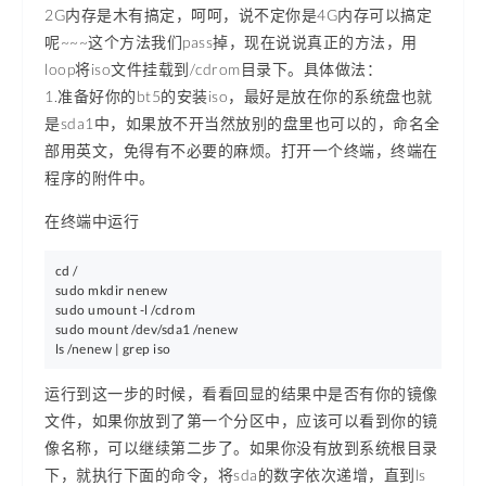
2G内存是木有搞定，呵呵，说不定你是4G内存可以搞定
呢~~~这个方法我们pass掉，现在说说真正的方法，用
loop将iso文件挂载到/cdrom目录下。具体做法：
1.准备好你的bt5的安装iso，最好是放在你的系统盘也就
是sda1中，如果放不开当然放别的盘里也可以的，命名全
部用英文，免得有不必要的麻烦。打开一个终端，终端在
程序的附件中。
在终端中运行
cd /

sudo mkdir nenew

sudo umount -l /cdrom

sudo mount /dev/sda1 /nenew

运行到这一步的时候，看看回显的结果中是否有你的镜像
文件，如果你放到了第一个分区中，应该可以看到你的镜
像名称，可以继续第二步了。如果你没有放到系统根目录
下，就执行下面的命令，将sda的数字依次递增，直到ls