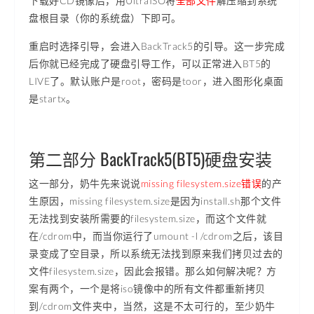
下载好CD镜像后，用UltraISO将
全部文件
解压缩到系统
盘根目录（你的系统盘）下即可。
重启时选择引导，会进入BackTrack5的引导。这一步完成
后你就已经完成了硬盘引导工作，可以正常进入BT5的
LIVE了。默认账户是root，密码是toor，进入图形化桌面
是startx。
第二部分 BackTrack5(BT5)硬盘安装
这一部分，奶牛先来说说
missing filesystem.size错误
的产
生原因，missing filesystem.size是因为install.sh那个文件
无法找到安装所需要的filesystem.size，而这个文件就
在/cdrom中，而当你运行了umount -l /cdrom之后，该目
录变成了空目录，所以系统无法找到原来我们拷贝过去的
文件filesystem.size，因此会报错。那么如何解决呢？方
案有两个，一个是将iso镜像中的所有文件都重新拷贝
到/cdrom文件夹中，当然，这是不太可行的，至少奶牛