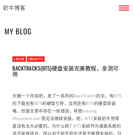
奶牛博客
首页
MY BLOG
留言本
关于奶牛
LINUX
UBUNTU
BACKTRACK5(BT5)硬盘安装完美教程，亲测可
用
大概一个月前吧，发了一系列的BackTrack5的文，有BT5
的下载也有BT5的硬盘引导，当然还有BT5的硬盘安装
咯，但是文章中存在一些错误，导致missing
filesystem.size 而无法继续安装。呃，BT5安装奶牛觉得
是没有太大必要的。为什么呢？BT5系统作为桌面系统的
话不是很适合，所以对于新手奶牛还是不推荐安装的。只