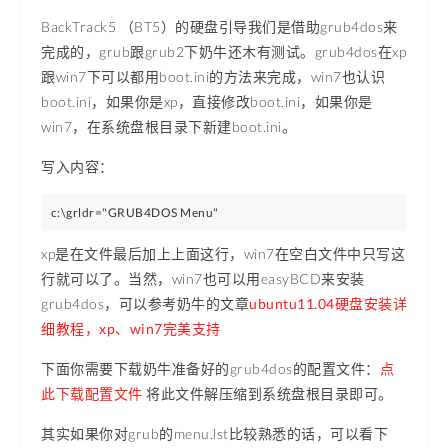
BackTrack5 （BT5）的硬盘引导我们是借助grub4dos来
完成的，grub跟grub2下奶牛还木有测试。grub4dos在xp
跟win7下可以都用boot.ini的方法来完成，win7也认识
boot.ini，如果你是xp，直接修改boot.ini，如果你是
win7，在系统盘根目录下新建boot.ini。
写入内容：
c:\grldr="GRUB4DOS Menu"
xp是在文件最后加上上面这行，win7在空白文件中只写这
行就可以了。当然，win7也可以用easyBCD来安装
grub4dos，可以参考奶牛的文章
ubuntu11.04硬盘安装详
细教程，xp、win7完美支持
下面你需要下载奶牛准备好的grub4dos的配置文件：
点
此下载配置文件
将此文件解压缩到系统盘根目录即可。
其实如果你对grub的menu.lst比较熟悉的话，可以看下