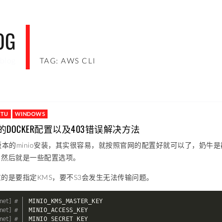
OG
blog
TAG: AWS CLI
NTU
WINDOWS
O的DOCKER配置以及403错误解决方法
r版本的minio安装，其实很容易，就按照官网的配置好就可以了，奶牛是群晖的n
，然后就是一些配置选项。
的是要指定KMS，要不S3会发生无法传输问题。
MINIO_KMS_MASTER_KEY

MINIO_ACCESS_KEY

MINIO_SECRET_KEY