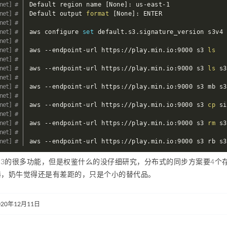
Default region name 
[
None
]
: us-east-1

Default output 
format
[
None
]
: ENTER

aws configure 
set
 default.s3.signature_version s3v4

aws --endpoint-url https://play.min.io:9000 s3 
ls
aws --endpoint-url https://play.min.io:9000 s3 
ls
 s3
aws --endpoint-url https://play.min.io:9000 s3 mb s3
aws --endpoint-url https://play.min.io:9000 s3 
cp
 si
aws --endpoint-url https://play.min.io:9000 s3 
rm
 s3
aws --endpoint-url https://play.min.io:9000 s3 rb s3
现了s3的很多功能，但是权鉴什么的没仔细研究，分布式的同步方案要4
器，奶牛觉得还是有差距的，只是个小的替代品。
020年12月11日