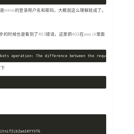
对应的就是minio的登录用户名和密码，大概就这么理解就成了。
步的时候也是看到了403错误，这里把403在aws cli里面
ckets operation: The difference between the request time and
置下
itnifILbZam1KYY3TG
