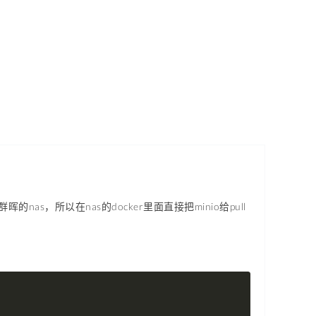
as，所以在nas的docker里面直接把minio给pull