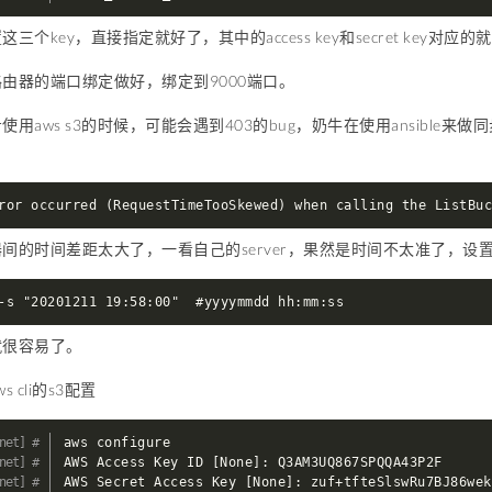
三个key，直接指定就好了，其中的access key和secret key
由器的端口绑定做好，绑定到9000端口。
用aws s3的时候，可能会遇到403的bug，奶牛在使用ansible来做同
ror occurred (RequestTimeTooSkewed) when calling the ListBu
间的时间差距太大了，一看自己的server，果然是时间不太准了，设
-s "20201211 19:58:00"  #yyyymmdd hh:mm:ss
就很容易了。
 cli的s3配置
aws configure

AWS Access Key ID 
[
None
]
: Q3AM3UQ867SPQQA43P2F

AWS Secret Access Key 
[
None
]
: zuf+tfteSlswRu7BJ86wek