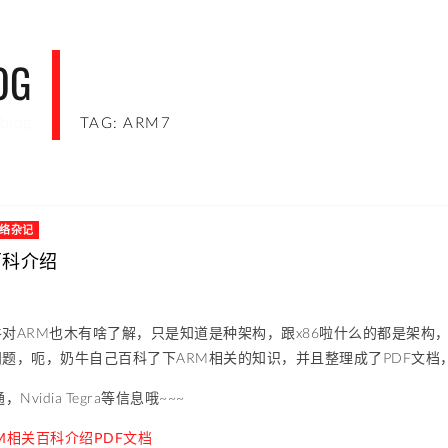
OG
blog
TAG: ARM7
络杂记
百科介绍
对ARM也木有啥了解，只是知道是种架构，跟x86啦什么的都是架构，今
题，呃，奶牛自己百科了下ARM相关的知识，并且整理成了PDF文档
Nvidia Tegra等信息哦~~~
M相关百科介绍PDF文档