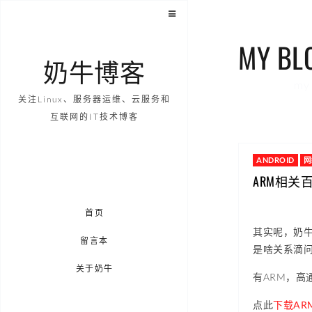
MY BL
奶牛博客
my 
关注Linux、服务器运维、云服务和
互联网的IT技术博客
ANDROID
网
ARM相关
首页
其实呢，奶牛
留言本
是啥关系滴问
关于奶牛
有ARM，高通，
点此
下载AR