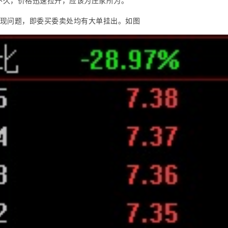
不久，价格迅速拉升，应该为庄家所为。
发现问题，即委买委卖处均有大单挂出。如图