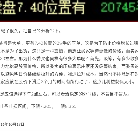
细想了很久，把自己的分析写下。
5处皆是大单，更有7.40位置的2w手的压单，这是为了防止价格增长
家不是为了出货，这只是一种震慑，他想让买家等待更低的价格，而卖
.33左右。那为什么委买也同样有很多大单呢？首先，吸筹，有多少
阻力地抬高股票价格，所以委卖的压单表示庄家还没吸筹结束。而委买
可以避免明日价格继续拉升的方便，减少拉升成本。当然也不排除是在
庄家应该在股价下滑后3个月的时间有所行动了，这点儿利益貌似太小。
还是应该选择下午2点左右，可以看清稳定的分时线，不盲目不盲从。
止盈止损区间，下限7.205，上限8.355.
016年10月19日