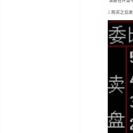
该股在开盘
2.购买之后