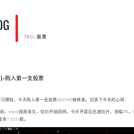
OG
blog
TAG: 股票
1)–购入第一支股票
习模拟，今天购入第一支股票002340格林美。记录下今天的心得：
日前，macd底部金叉，估价开始回转。今天开盘后迅速拉升，涨幅3%
成本7.355/股。