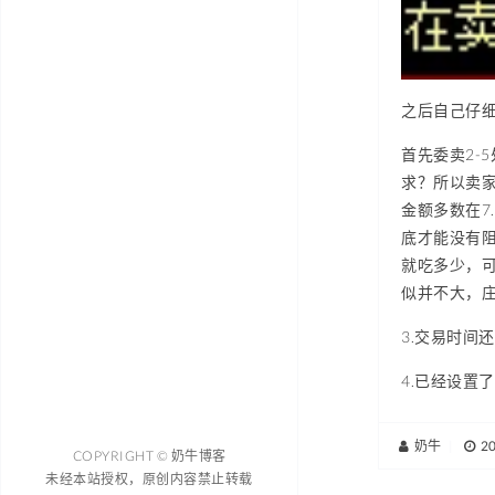
之后自己仔
首先委卖2-
求？所以卖
金额多数在7
底才能没有
就吃多少，
似并不大，
3.交易时间
4.已经设置了
奶牛
|
2
COPYRIGHT © 奶牛博客
未经本站授权，原创内容禁止转载