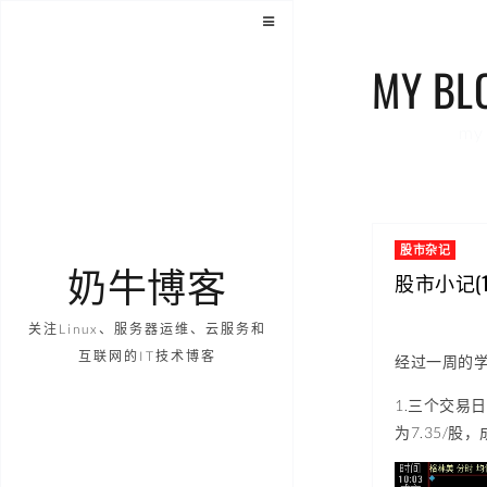
MY BL
my 
股市杂记
奶牛博客
股市小记(
关注Linux、服务器运维、云服务和
互联网的IT技术博客
经过一周的学
1.三个交易
为7.35/股，