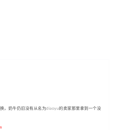
退换，奶牛仍旧没有从名为diaoyu的卖家那里拿到一个没
tm