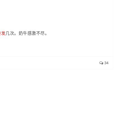
转发
几次。奶牛感激不尽。
34