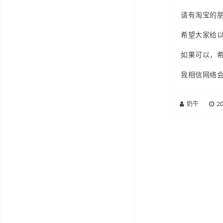
请有淘宝的
希望大家给
如果可以，
我相信网络
奶牛
|
2