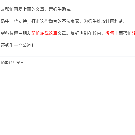
朋友帮忙回复上面的文章，帮奶牛助威。
以奶牛一些支持，打击这些淘宝的不法商家，为奶牛维权讨回利益。
希望各位博主朋友
帮忙转载这篇
文章。最好也能在校内，
微博
上面帮忙
会还奶牛一个公道！
010年12月28日