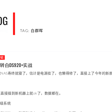
OG
blog
TAG: 白群晖
杂记
转白DS920+实战
NAS寿终就寝了，估计是电源挂了，也懒得修了，直接上了今年的新款D
直接插到新机器上就ok了，数据都在。
升级系统