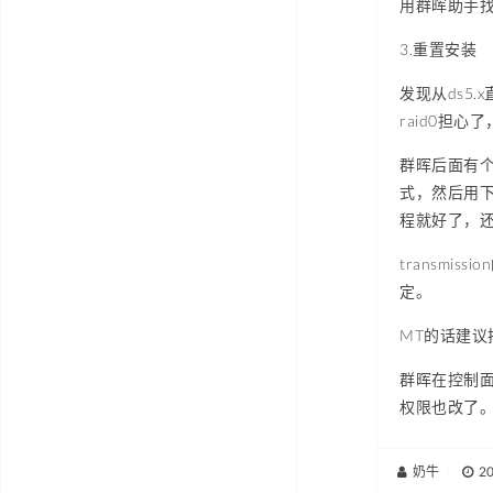
用群晖助手找
3.重置安装
发现从ds5
raid0担
群晖后面有个
式，然后用下
程就好了，还
transmis
定。
MT的话建议
群晖在控制面
权限也改了
奶牛
|
2