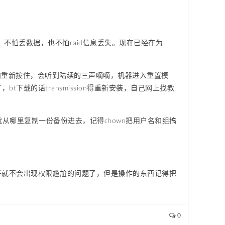
能，不怕丢数据，也不怕raid信息丢失。现在已经在为
钟内重新按住，会听到陆续的三声嘀嘀，机器进入重置模
载的话transmission得重新安装，自己网上找教
面，新安装在哪里就从哪里复制一份备份进去，记得chown把用户名和组搞
这样子就不会出现权限尴尬的问题了，但是操作的东西记得把
0