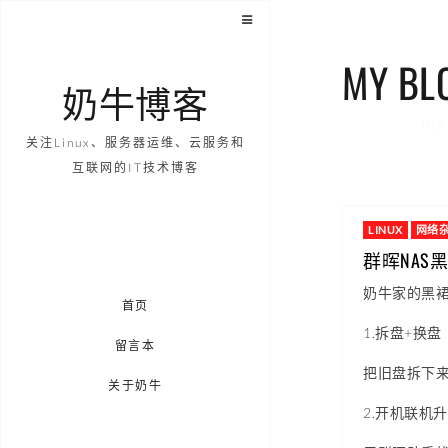
MY BL
奶牛博客
my 
关注Linux、服务器运维、云服务和
互联网的IT技术博客
LINUX
网络
群晖NAS黑
奶牛家的黑裙
首页
1.拆盘+换盘
留言本
把旧盘拆下来
关于奶牛
2.开机联机