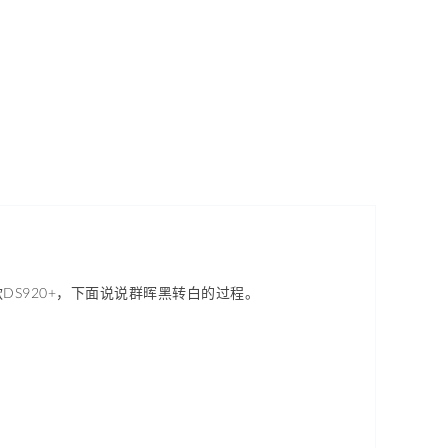
S920+，下面说说群晖黑转白的过程。