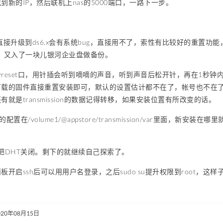
到新的IP，然后联机上nas的5000端口，一路下一步。
.x直接升级到ds6.x会有系统bug，直接用不了，索性有比较好的重置功
心了，又入了一块儿银河企业盘做备份。
reset口，用针插会听到嘀嘀的声音，听到声音后松开针，再在1秒
载的固件直接重置安装即可，默认的设置估计都不在了，帐号也不在了，bt下
有就是transmission的数据记得转移，如果安装位置有所改变的话。
sion的配置在/volume1/@appstore/transmission/var里
把DHT关闭。剩下的就继续自己探索了。
板开启ssh后可以用用户名登录，之后sudo su提升权限到root，
。
020年08月15日