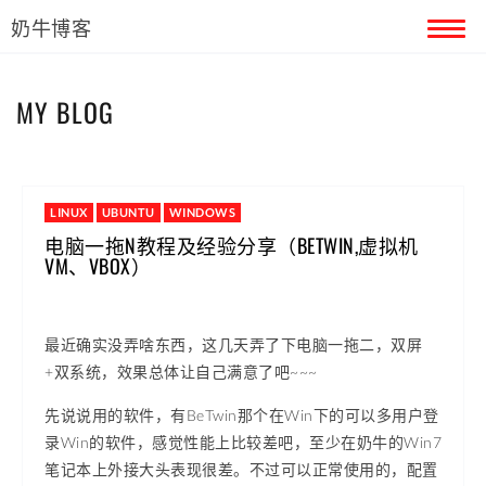
奶牛博客
首页
MY BLOG
留言本
关于奶牛
LINUX
UBUNTU
WINDOWS
电脑一拖N教程及经验分享（BETWIN,虚拟机
VM、VBOX）
最近确实没弄啥东西，这几天弄了下电脑一拖二，双屏
+双系统，效果总体让自己满意了吧~~~
先说说用的软件，有BeTwin那个在Win下的可以多用户登
录Win的软件，感觉性能上比较差吧，至少在奶牛的Win7
笔记本上外接大头表现很差。不过可以正常使用的，配置