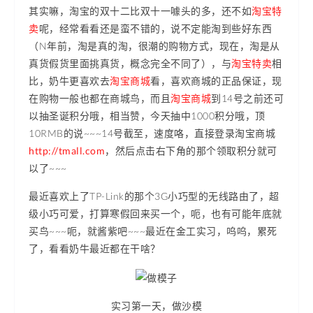
其实嘛，淘宝的双十二比双十一噱头的多，还不如
淘宝特
卖
呢，经常看看还是蛮不错的，说不定能淘到些好东西
（N年前，淘是真的淘，很潮的购物方式，现在，淘是从
真货假货里面挑真货，概念完全不同了），与
淘宝特卖
相
比，奶牛更喜欢去
淘宝商城
看，喜欢商城的正品保证，现
在购物一般也都在商城鸟，而且
淘宝商城
到14号之前还可
以抽圣诞积分哦，相当赞，今天抽中1000积分哦，顶
10RMB的说~~~14号截至，速度咯，直接登录淘宝商城
http://tmall.com
，然后点击右下角的那个领取积分就可
以了~~~
最近喜欢上了TP-Link的那个3G小巧型的无线路由了，超
级小巧可爱，打算寒假回来买一个，呃，也有可能年底就
买鸟~~~呃，就酱紫吧~~~最近在金工实习，呜呜，累死
了，看看奶牛最近都在干啥？
实习第一天，做沙模