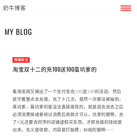
奶牛博客
首页
MY BLOG
留言本
关于奶牛
网络杂记
淘宝双十二的充100送100蛮坑爹的
看淘宝网又搞出了一个支付宝充100送100的活动，然后
就守着整点去充值，充了十几次，竟然一次都没被抽到，
真坑爹，最坑爹的是没法直接提现的，就是说充进去之后
必须消费掉或者经过消费后退款才可以，坑爹的狠啊，充
了K元还要去同学的店铺虚假买东西，才把充值的钱给提
出来，名义是收款，内容是打胎费，纠结的狠啊~~~