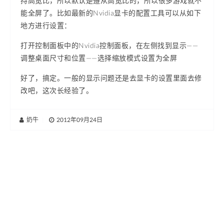
持高宽比，所以默认是遵从高宽比的，所以很多游戏就不
能全屏了。比如最新的Nvidia显卡的配置工具可以从如下
地方进行设置：
打开控制面板中的Nvidia控制面板，在左侧找到显示——
调整桌面尺寸和位置——选择缩放模式设置为全屏
好了，搞定。一般的显示问题还是去显卡的设置里面去修
改吧，这次长经验了。
奶牛
|
2012年09月24日