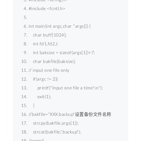
#include 
<
fcntl.h
>
int main(int argc,char *args[]) { 
    char buff[1024]; 
    int fd1,fd2,i; 
    int 
baksize
 = 
sizeof
(args[1])+7; 
    char bakfile[baksize]; 
// input one file only 
    if(argc != 2){ 
        printf("Input one file a time!\n"); 
        exit(1); 
    } 
//
bakfile
=
"XXX.backup"
设置备份文件名称 
    strcpy(bakfile,args[1]); 
    strcat(bakfile,".backup"); 
//open() 