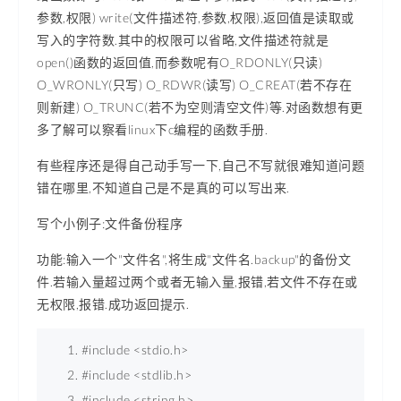
参数,权限) write(文件描述符,参数,权限),返回值是读取或
写入的字符数.其中的权限可以省略,文件描述符就是
open()函数的返回值,而参数呢有O_RDONLY(只读)
O_WRONLY(只写) O_RDWR(读写) O_CREAT(若不存在
则新建) O_TRUNC(若不为空则清空文件)等.对函数想有更
多了解可以察看linux下c编程的函数手册.
有些程序还是得自己动手写一下,自己不写就很难知道问题
错在哪里,不知道自己是不是真的可以写出来.
写个小例子:文件备份程序
功能:输入一个"文件名",将生成"文件名.backup"的备份文
件.若输入量超过两个或者无输入量,报错,若文件不存在或
无权限,报错.成功返回提示.
#include 
<
stdio.h
>
#include 
<
stdlib.h
>
#include 
<
string.h
>