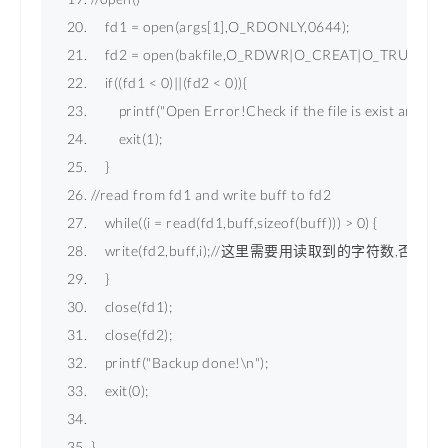
fd1
 = 
open
(args[1],O_RDONLY,0644); 
fd2
 = 
open
(bakfile,O_RDWR|O_CREAT|O_TRUNC); 
    if((fd1 
<
0
)||(fd2 
<
0
)){ 
        printf("Open Error!Check if the file is exist and y
        exit(1); 
    }  
//read from fd1 and write buff to fd2 
    while((
i
 = 
read
(fd1,buff,sizeof(buff))) 
>
 0) { 
    write(fd2,buff,i);//这里需要用读取到的字符数
    } 
    close(fd1); 
    close(fd2); 
    printf("Backup done!\n"); 
    exit(0); 
} 