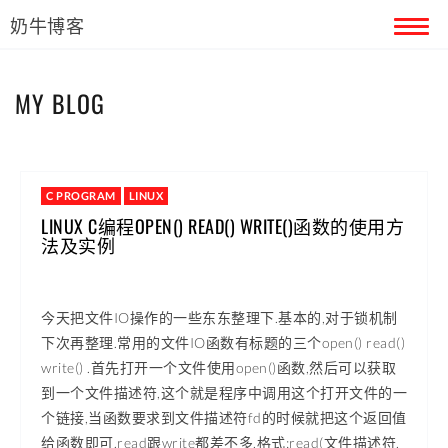
奶牛博客
首页
MY BLOG
留言本
关于奶牛
C PROGRAM
LINUX
LINUX C编程OPEN() READ() WRITE()函数的使用方
法及实例
今天把文件IO操作的一些东东整理下.基本的,对于锁机制
下次再整理.常用的文件IO函数有标题的三个open() read()
write() .首先打开一个文件使用open()函数,然后可以获取
到一个文件描述符,这个就是程序中调用这个打开文件的一
个链接,当函数要求到文件描述符fd的时候就把这个返回值
给函数即可.read跟write都差不多,格式:read(文件描述符,