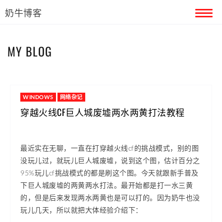
奶牛博客
首页
MY BLOG
留言本
关于奶牛
WINDOWS
网络杂记
穿越火线CF巨人城废墟两水两黄打法教程
最近实在无聊，一直在打穿越火线cf的挑战模式，别的图
没玩儿过，就玩儿巨人城废墟，说到这个图，估计百分之
95%玩儿cf挑战模式的都是刷这个图。今天就跟新手普及
下巨人城废墟的两黄两水打法。最开始都是打一水三黄
的，但是后来发现两水两黄也是可以打的。因为奶牛也没
玩儿几天，所以就把大体经验介绍下：