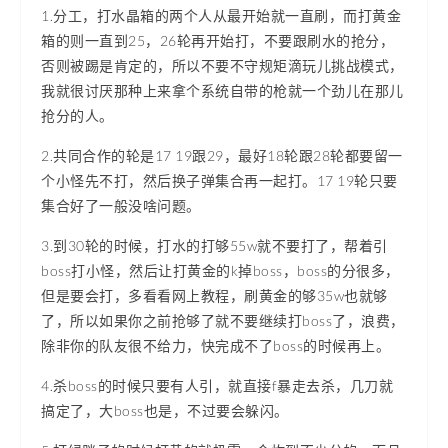
1.分工，打水晶箱的两个人从最开始就一直刷，而打黄金
箱的则一直到25，26轮再开始打，不要跟刷水的抢分，
否则被踢是肯定的，所以不要不守规矩滴玩儿挑战模式，
我就很讨厌那种上来拿个系统自带的枪就一个劲儿在那儿
抢分的人。
2.共同合作的轮是17 19跟29，最好18轮跟28轮都要留一
个小怪先不打，然后换子弹集合再一起打。17 19轮只要
集合好了一般没啥问题。
3.到30轮的时候，打水的打够55w就不要打了，帮着引
boss打小怪，然后让打黄金的k掉boss，boss的分很多，
但是要会打，多看看网上教程，刷黄金的够35w也就够
了，所以如果你之前抢够了就不要继续打boss了，浪费，
除非你的队友很不给力，快完成不了boss的时候再上。
4.杀boss的时候只要有人引，就直接f暴走去杀，几刀就
搞定了，大boss也是，不过要会躲闪。