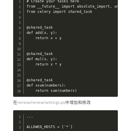
# Create your tasks here

from __future__ import absolute_import, unicode_
from celery import shared_task

@shared_task

def add(x, y):

    return x + y

@shared_task

def mul(x, y):

    return x * y

@shared_task

def xsum(numbers):

    return sum(numbers)
在nenew/nenew/settings.py中增加和修改
...

ALLOWED_HOSTS = ['*']
