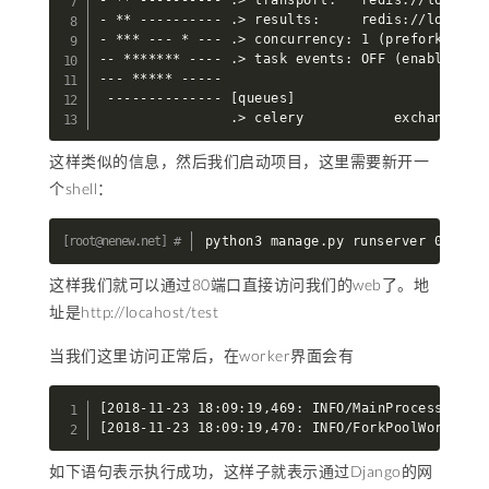
- ** ---------- .> transport:   redis://localhos
- ** ---------- .> results:     redis://localhos
- *** --- * --- .> concurrency: 1 (prefork)

-- ******* ---- .> task events: OFF (enable -E t
--- ***** -----

 -------------- [queues]

                .> celery           exchange=ce
这样类似的信息，然后我们启动项目，这里需要新开一
个shell：
python3 manage.py runserver 0:80
这样我们就可以通过80端口直接访问我们的web了。地
址是http://locahost/test
当我们这里访问正常后，在worker界面会有
[2018-11-23 18:09:19,469: INFO/MainProcess] Rece
[2018-11-23 18:09:19,470: INFO/ForkPoolWorker-1
如下语句表示执行成功，这样子就表示通过Django的网