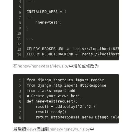
....

INSTALLED_APPS = [

...

    'nenewtest',

]

...

CELERY_BROKER_URL = 'redis://localhost:6379/1'

CELERY_RESULT_BACKEND = ‘redis://localhost:6379
在nenew/nenewtest/views.py中增加或修改为
from django.shortcuts import render

from django.http import HttpResponse

from .tasks import add

# Create your views here.

def nenewtest(request):

    result = add.delay('2','2')

    result.ready()

    return HttpResponse('nenew Django Celery wo
最后把views添加到nenew/nenew/urls.py中