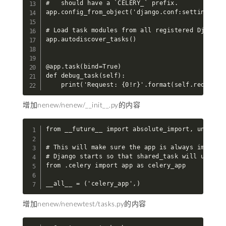
#   should have a `CELERY_` prefix.

app.config_from_object('django.conf:settings', n
# Load task modules from all registered Django a
app.autodiscover_tasks()

@app.task(bind=True)

def debug_task(self):

    print('Request: {0!r}'.format(self.request)
增加nenew/nenew/__init__.py的内容
from __future__ import absolute_import, unicode_
# This will make sure the app is always imported
# Django starts so that shared_task will use thi
from .celery import app as celery_app

__all__ = ('celery_app',)
增加nenew/nenewtest/tasks.py的内容