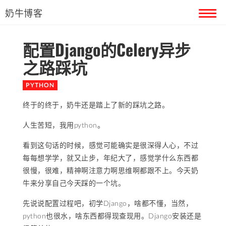
奶牛博客
配置Django的Celery异步
首页
之路踩坑
留言本
PYTHON
关于奶牛
终于的终于，奶牛还是踏上了新的踩坑之路。
人生苦短，我用python。
看到这句话的时候，感觉可能确实是很深得人心，不过
每每想学学，就又止步，年纪大了，感觉学什么东西都
很慢，很难，精神啊注意力啊思维啊都跟不上。今天奶
牛来分享自己今天踩的一个坑。
先说说配置过程吧，初学Django，啥都不懂，当然，
python也很水，啥东西都得现查现用。Django安装还是