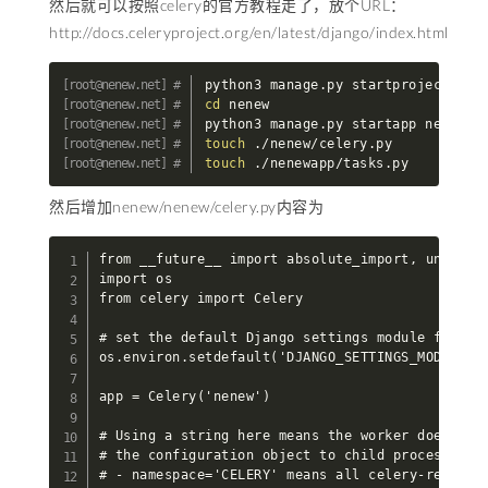
然后就可以按照celery的官方教程走了，放个URL：
http://docs.celeryproject.org/en/latest/django/index.html
cd
 nenew

touch
touch
 ./nenewapp/tasks.py
然后增加nenew/nenew/celery.py内容为
from __future__ import absolute_import, unicode_
import os

from celery import Celery

# set the default Django settings module for the
os.environ.setdefault('DJANGO_SETTINGS_MODULE', 
app = Celery('nenew')

# Using a string here means the worker doesn't h
# the configuration object to child processes.

# - namespace='CELERY' means all celery-related 