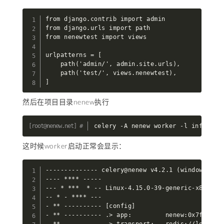
from django.contrib import admin

from django.urls import path

from nenewtest import views

urlpatterns = [

    path('admin/', admin.site.urls),

    path('test/', views.nenewtest),

]
然后在项目目录nenew执行
celery -A nenew worker -l info
这时候worker启动正常会显示：
-------------- celery@nenew v4.2.1 (windowlicker
---- **** -----

--- * ***  * -- Linux-4.15.0-39-generic-x86_64-w
-- * - **** ---

- ** ---------- [config]

- ** ---------- .> app:         nenew:0x7fdc5a15