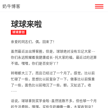
奶牛博客
球球来啦
首页
球球原创
留言本
亲爱的同志们，偶，回来了！
关于奶牛
虽然最近淡出博客圈，但是，球球绝对没有忘记大家~~
你们永远照耀着我健康成长~托大家的福，最近过的还算
不错。嘿嘿，你们是否安好丫？
转眼都大三了，而且已经过了一个月了。感觉，比以前
忙碌了一些，思想比以前复杂了一下，做事比以前慎重
了一些，面色比以前暗沉了一些，额，又扯远了。收
~~~
话说，球球拿到奖学金啦~虽然钱数不多，但也够一个月
的生活费啦。嘿嘿。买些牛奶糖撒一撒，大家收到没？