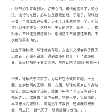
中秋节奶牛来看我啦，好开心的。可惜他感冒了，没办
法，流行的东西，奶牛总是很爱追赶。于是乎，球球就
带着一个喷壶去逛街啦，走不了几步就喷嚏一个，不知
道吓到多少美女。这样吸引美女的注意，真是。。。损
形象。不过还是很感动啦，谢谢奶牛不舒服还陪我。下
次给你买肉肉吃。
送走了钟秋婕，球球就实习啦。去山东文博会做了两天
志愿者，还蛮不错滴。遇到很多新鲜事，开了很多眼
界，享受的都是全五星待遇，吃自助吃到腻啊~得意一个
~
今天，球球终于回家了。为啥赶在今天回来呢。一方
面，在学校闲的无聊，另一方面，球球的家乡在举办航
空节，想回来凑个热闹，结果下午等了半天没等到车！
郁闷之后，偶就去了高中母校。物是人非，挺感慨的，
本来想发几张照片，可是奶牛不教我！还嫌我浪费流
量！同志们~~我气死了！赶紧盖楼讨伐他。。。