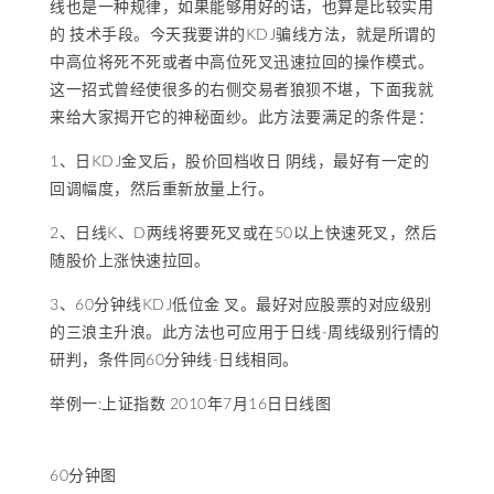
线也是一种规律，如果能够用好的话，也算是比较实用
的 技术手段。今天我要讲的KDJ骗线方法，就是所谓的
中高位将死不死或者中高位死叉迅速拉回的操作模式。
这一招式曾经使很多的右侧交易者狼狈不堪，下面我就
来给大家揭开它的神秘面纱。此方法要满足的条件是：
1、日KDJ金叉后，股价回档收日 阴线，最好有一定的
回调幅度，然后重新放量上行。
2、日线K、D两线将要死叉或在50以上快速死叉，然后
随股价上涨快速拉回。
3、60分钟线KDJ低位金 叉。最好对应股票的对应级别
的三浪主升浪。此方法也可应用于日线-周线级别行情的
研判，条件同60分钟线-日线相同。
举例一:上证指数 2010年7月16日日线图
60分钟图