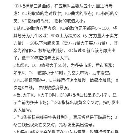
KDJ指标是三条曲线，在应用时主要从五个方面进行考
虑：KD的取值的绝对数字；KD曲线的形态；KD指标的交
叉；KD指标的背离；J指标的取值大小。
1.从KD的取值方面考虑。KD的取值范围都是0～100，将
其划分为几个区域：80以上为超买区（买方力量大于卖方
力量），20以下为超卖区（卖方力量大于买方力量），其
余为徘徊区。根据这种划分，KD超过80就应该考虑卖出
了，低于20就应该考虑买入了。
2.如果K、D、J值都大于50时，为多头市场，后市看涨；
如果K、D、J值都小于50时，为空头市场，后市看空。
3.KDJ指标图形中，D曲线运行速度最慢，敏感度最低；其
次是K曲线，J曲线敏感度最强。
4.当J大于K、K大于D时，即3条指标曲线呈多头排列，显
示当前为多头市场；当3条指标出现黄金交叉时，指标发出
买入信号。
5.当3条指标曲线呈空头排列时，表示短期是下跌趋势；3
条曲线出现死亡交叉时，指标发出卖出信号。
6.如果KD线交叉突破反复在50左右震荡，说明行情正在整