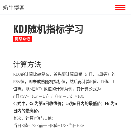
奶牛博客
KDJ随机指标学习
首页
网络杂记
留言本
关于奶牛
计算方法
KDJ的计算比较复杂，首先要计算周期（n日、n周等）的
RSV值，即未成熟随机指标值，然后再计算K值、D值、J
值等。以n日KDJ数值的计算为例，其计算公式为
n日RSV=（Cn－Ln）/（Hn－Ln）×100
公式中，
Cn为第n日收盘价
；
Ln为n日内的最低价
；
Hn为n
日内的最高价
。
其次，计算K值与D值：
当日K值=2/3×前一日K值+1/3×当日RSV