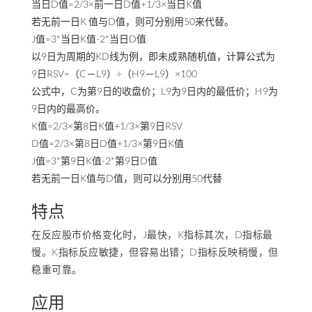
当日D值=2/3×前一日D值+1/3×当日K值
若无前一日K 值与D值，则可分别用50来代替。
J值=3*当日K值-2*当日D值
以9日为周期的KD线为例，即未成熟随机值，计算公式为
9日RSV=（C－L9）÷（H9－L9）×100
公式中，C为第9日的收盘价；L9为9日内的最低价；H9为
9日内的最高价。
K值=2/3×第8日K值+1/3×第9日RSV
D值=2/3×第8日D值+1/3×第9日K值
J值=3*第9日K值-2*第9日D值
若无前一日K值与D值，则可以分别用50代替
特点
在反应股市价格变化时，J最快，K指标其次，D指标最
慢。K指标反应敏捷，但容易出错；D指标反映稍慢，但
稳重可靠。
应用