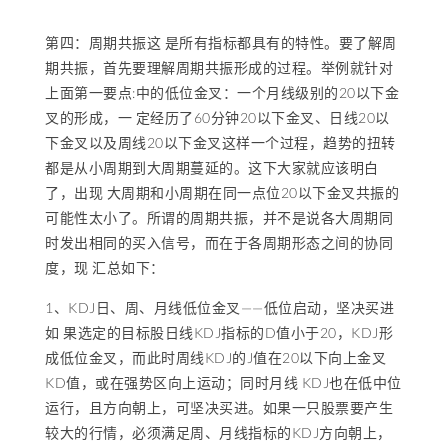
第四：周期共振这 是所有指标都具有的特性。要了解周
期共振，首先要理解周期共振形成的过程。举例就针对
上面第一要点:中的低位金叉：一个月线级别的20以下金
叉的形成，一 定经历了60分钟20以下金叉、日线20以
下金叉以及周线20以下金叉这样一个过程，趋势的扭转
都是从小周期到大周期蔓延的。这下大家就应该明白
了，出现 大周期和小周期在同一点位20以下金叉共振的
可能性太小了。所谓的周期共振，并不是说各大周期同
时发出相同的买入信号，而在于各周期形态之间的协同
度，现 汇总如下：
1、KDJ日、周、月线低位金叉——低位启动，坚决买进
如 果选定的目标股日线KDJ指标的D值小于20，KDJ形
成低位金叉，而此时周线KDJ的J值在20以下向上金叉
KD值，或在强势区向上运动；同时月线 KDJ也在低中位
运行，且方向朝上，可坚决买进。如果一只股票要产生
较大的行情，必须满足周、月线指标的KDJ方向朝上，