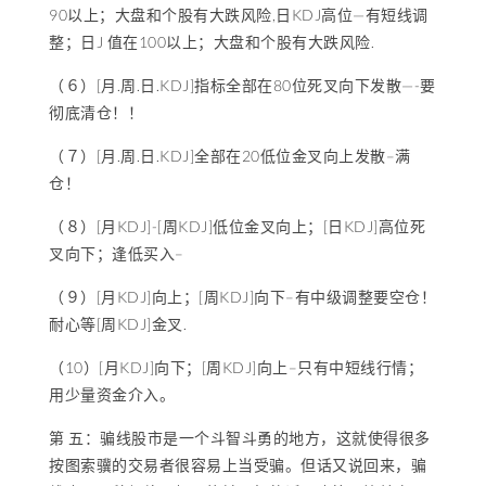
90以上；大盘和个股有大跌风险,日KDJ高位—有短线调
整；日J 值在100以上；大盘和个股有大跌风险.
（６）[月.周.日.KDJ]指标全部在80位死叉向下发散—-要
彻底清仓！！
（７）[月.周.日.KDJ]全部在20低位金叉向上发散–满
仓！
（８）[月KDJ]-[周KDJ]低位金叉向上；[日KDJ]高位死
叉向下；逢低买入–
（９）[月KDJ]向上；[周KDJ]向下–有中级调整要空仓！
耐心等[周KDJ]金叉.
（10）[月KDJ]向下；[周KDJ]向上–只有中短线行情；
用少量资金介入。
第 五：骗线股市是一个斗智斗勇的地方，这就使得很多
按图索骥的交易者很容易上当受骗。但话又说回来，骗