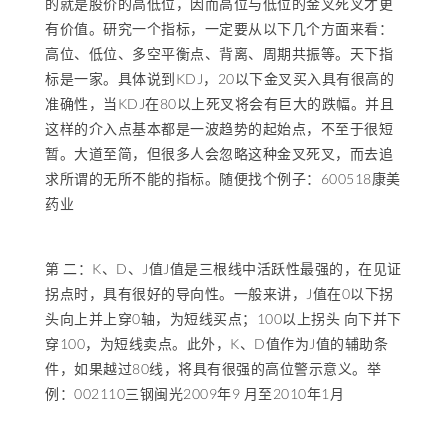
的就是股价的高低位，因而高位与低位的金叉死叉才更
有价值。研究一个指标，一定要从以下几个方面来看：
高位、低位、多空平衡点、背离、周期共振等。天下指
标是一家。具体说到KDJ，20以下金叉买入具有很高的
准确性，当KDJ在80以上死叉将会有巨大的跌幅。并且
这样的介入点基本都是一波趋势的起始点，不至于很短
暂。大道至简，但很多人会忽略这种金叉死叉，而去追
求所谓的无所不能的指标。随便找个例子：600518康美
药业
第 二：K、D、J值J值是三根线中活跃性最强的，在见证
拐点时，具有很好的导向性。一般来讲，J值在0以下拐
头向上并上穿0轴，为短线买点；100以上拐头 向下并下
穿100，为短线卖点。此外，K、D值作为J值的辅助条
件，如果越过80线，将具有很强的高位警示意义。举
例：002110三钢闽光2009年9 月至2010年1月