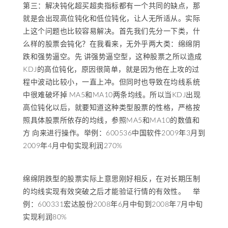
第三：解决钝化超买超卖指标都有一个共同的缺点，那
就是会出现高位钝化和低位钝化，让人无所适从。实际
上这个问题也比较容易解决。首先我们先分一下类，什
么样的股票会钝化？在我看来，无外乎两大类：绵绵阴
跌和强势逼空。先 讲强势逼空型，这种股票之所以造成
KDJ的高位钝化，原因很简单，就是因为他在上攻的过
程中波动比较小，一直上冲。但同时也导致在均线系统
中很难破坏掉 MA5和MA10两条均线。所以当KDJ出现
高位钝化以后，就要知道这种类型股票的性格，严格按
照具体股票所依存的均线，参照MA5和MA10的数值和
方 向来进行操作。举例：600536中国软件2009年3月到
2009年4月中旬实现利润270%
绵绵阴跌型的股票实际上意思刚好相反，在对长期压制
的均线实现有效突破之后才能验证行情的有效性。 举
例：600331宏达股份2008年6月中旬到2008年7月中旬
实现利润80%