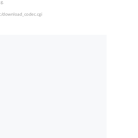
g.
/download_codec.cgi