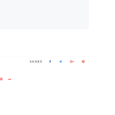
SHARE
章