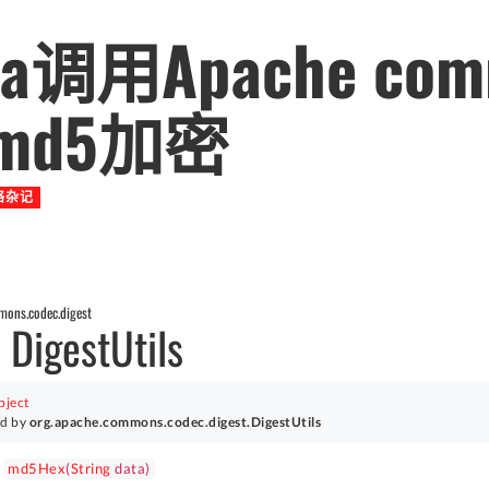
va调用Apache com
md5加密
络杂记
mons.codec.digest
 DigestUtils
bject
org.apache.commons.codec.digest.DigestUtils
md5Hex
(
String
data)