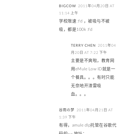
BIGCOW
2011年04月20日 AT
11:14 上午
学校限速 :fd ，被吸与不被
吸，都是100k :fd
TERRY CHEN
2011年04
月20日 AT 7:22 下午
主要是不爽啦，教育网
用eMule Low ID就是一
个餐具。。。有时只能
无奈地开渣雷吸
血。。。
谷雨の梦
2011年04月21日 AT
1:39 下午
有得，amule dlp托管在谷歌代
码的~~ 地址：