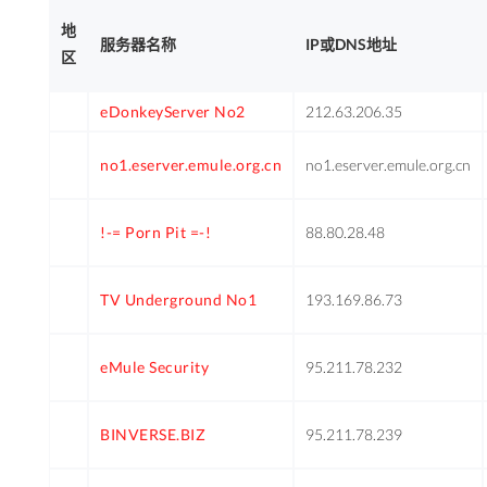
地
服务器名称
IP或DNS地址
区
eDonkeyServer No2
212.63.206.35
no1.eserver.emule.org.cn
no1.eserver.emule.org.cn
!-= Porn Pit =-!
88.80.28.48
TV Underground No1
193.169.86.73
eMule Security
95.211.78.232
BINVERSE.BIZ
95.211.78.239