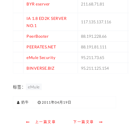
BYR eserver
211.68.71.81
IA 1.8 ED2K SERVER
117.135.137.116
NO.1
PeerBooter
88.191.228.66
PEERATES.NET
88.191.81.111
eMule Security
95.211.73.65
BINVERSE.BIZ
95.211.125.154
标签：
eMule
奶牛
|
2011年04月19日
上一篇文章
下一篇文章