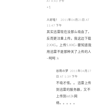
AT 4:43 下午
+1
人好哇！
2011年04月21日 AT
11:47 下午
其实迅雷现在没那么吸血了，
反而更注重上传。我这边下载
2.XXG，上传5.XXG~要知道我
用迅雷不是那种关了上传的人
~呵呵 :k
谷雨の梦
2011年04月27
日 AT 1:39 下午
不吸才怪。。 迅雷上传
到迅雷的服务器，又不
上传到ed2k网
络。。。。。