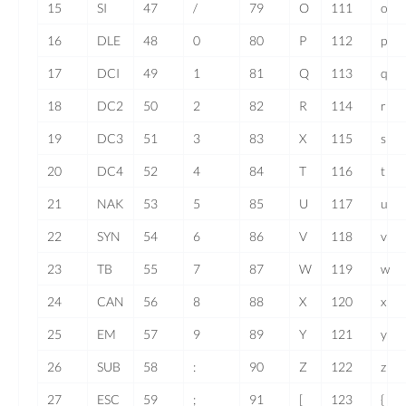
15
SI
47
/
79
O
111
o
16
DLE
48
0
80
P
112
p
17
DCI
49
1
81
Q
113
q
18
DC2
50
2
82
R
114
r
19
DC3
51
3
83
X
115
s
20
DC4
52
4
84
T
116
t
21
NAK
53
5
85
U
117
u
22
SYN
54
6
86
V
118
v
23
TB
55
7
87
W
119
w
24
CAN
56
8
88
X
120
x
25
EM
57
9
89
Y
121
y
26
SUB
58
:
90
Z
122
z
27
ESC
59
;
91
[
123
{