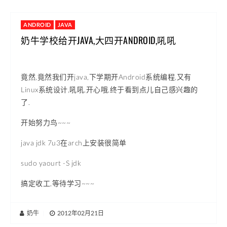
ANDROID
JAVA
奶牛学校给开JAVA,大四开ANDROID,吼吼
竟然,竟然我们开java,下学期开Android系统编程,又有
Linux系统设计,吼吼,开心哦,终于看到点儿自己感兴趣的
了.
开始努力鸟~~~
java jdk 7u3在arch上安装很简单
sudo yaourt -S jdk
搞定收工,等待学习~~~
奶牛
|
2012年02月21日