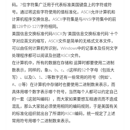
码。7位字符集广泛用于代表标准美国键盘上的字符或符
号。通过将这些字符使用的值标准化，ASCII允许计算机和
计算机程序交换信息。ASCII字符集是与ANSI字符集中的前
面128个(0-127)字符相同。
美国信息交换标准代码ASCII为"美国信息交换标准代码"十个
字对应英文的缩写，ASCII文件是简单的无格式文本文件，
可以由任何计算机所识别，Windows中的记事本及任何文字
处理程序都可以阅读及创建ASCII文件。
在计算机中，所有的数据在存储和 运算时都要使用二进制
数表示，同样的，象a、b、c、d这样的52个字母（包括大
写）、以及0、1、2等数字还有一些常用的符号（例如*、
#、@等）在计算机中存储时也要使用二进制数来表示，而
具体用哪个数字表示哪个符号，当然每个人都可以约定自己
的一套（这就叫编码），而大家如果要想互相通讯而不造成
混乱，那么大家就必须使用相同的编码规则，于是美国有关
的标准化组织就出台了所谓的ASCII编码，统一规定了上述
常用符号用哪个二进制数来表示。