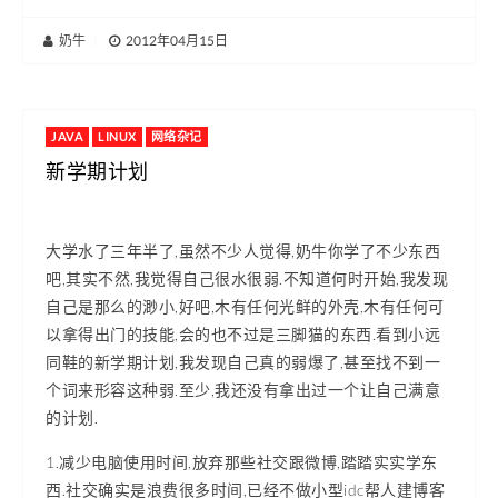
奶牛
|
2012年04月15日
JAVA
LINUX
网络杂记
新学期计划
大学水了三年半了,虽然不少人觉得,奶牛你学了不少东西
吧,其实不然,我觉得自己很水很弱.不知道何时开始,我发现
自己是那么的渺小,好吧,木有任何光鲜的外壳,木有任何可
以拿得出门的技能,会的也不过是三脚猫的东西.看到小远
同鞋的新学期计划,我发现自己真的弱爆了,甚至找不到一
个词来形容这种弱.至少,我还没有拿出过一个让自己满意
的计划.
1.减少电脑使用时间,放弃那些社交跟微博,踏踏实实学东
西.社交确实是浪费很多时间,已经不做小型idc帮人建博客