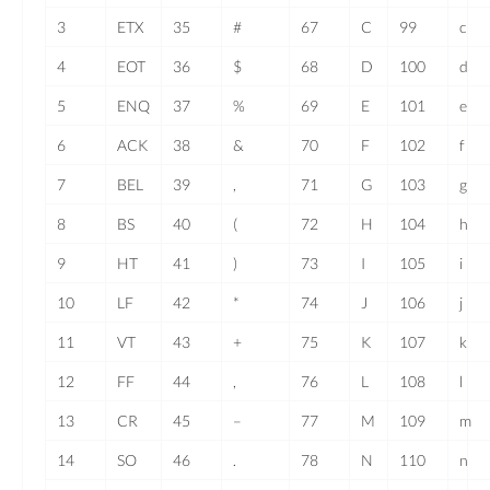
3
ETX
35
#
67
C
99
c
4
EOT
36
$
68
D
100
d
5
ENQ
37
%
69
E
101
e
6
ACK
38
&
70
F
102
f
7
BEL
39
,
71
G
103
g
8
BS
40
(
72
H
104
h
9
HT
41
)
73
I
105
i
10
LF
42
*
74
J
106
j
11
VT
43
+
75
K
107
k
12
FF
44
,
76
L
108
l
13
CR
45
–
77
M
109
m
14
SO
46
.
78
N
110
n