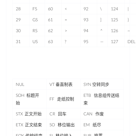
28
FS
60
<
92
\
124
|
29
GS
61
=
93
]
125
}
30
RS
62
>
94
^
126
~
31
US
63
?
95
—
127
DEL
NUL
VT 垂直制表
SYN 空转同步
SOH 标题开
ETB
信息组传送结
FF 走纸控制
始
束
STX 正文开始
CR 回车
CAN
作废
ETX 正文结束
SO 移位输出
EM 纸尽
EOY 传输结束
SI 移位输入
SUB
换置