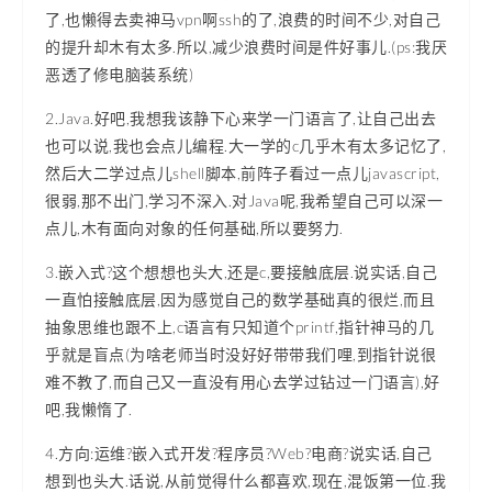
了,也懒得去卖神马vpn啊ssh的了,浪费的时间不少,对自己
的提升却木有太多.所以,减少浪费时间是件好事儿.(ps:我厌
恶透了修电脑装系统)
2.Java.好吧,我想我该静下心来学一门语言了,让自己出去
也可以说,我也会点儿编程.大一学的c几乎木有太多记忆了,
然后大二学过点儿shell脚本,前阵子看过一点儿javascript,
很弱,那不出门,学习不深入.对Java呢,我希望自己可以深一
点儿,木有面向对象的任何基础,所以要努力.
3.嵌入式?这个想想也头大,还是c,要接触底层.说实话,自己
一直怕接触底层,因为感觉自己的数学基础真的很烂,而且
抽象思维也跟不上,c语言有只知道个printf,指针神马的几
乎就是盲点(为啥老师当时没好好带带我们哩,到指针说很
难不教了,而自己又一直没有用心去学过钻过一门语言),好
吧,我懒惰了.
4.方向:运维?嵌入式开发?程序员?Web?电商?说实话,自己
想到也头大.话说,从前觉得什么都喜欢,现在,混饭第一位.我