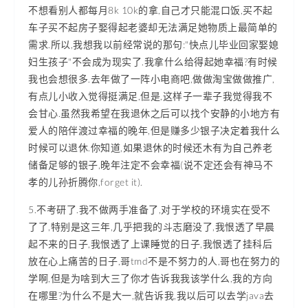
不想看别人都每月8k 10k的拿,自己才只能混口饭,买不起
车子买不起房子娶得起老婆却无法满足她物质上最简单的
需求.所以,我想我以前经常说的那句:"快点儿毕业回家娶媳
妇生孩子"不会成为现实了.我拿什么给得起她幸福?有时候
我也会想很多.去年做了一阵小电商吧,做做淘宝做做推广,
有点儿小收入觉得挺满足,但是,这样子一辈子我觉得我不
会甘心.虽然我希望在我退休之后可以找个安静的小地方有
爱人的陪伴渡过幸福的晚年,但是赚多少银子决定着我什么
时候可以退休.你知道,如果退休的时候还木有为自己养老
储备足够的银子,晚年注定不会幸福(说不定还会有神马不
孝的儿孙折腾你,forget it).
5.不考研了.我不做两手准备了,对于学校的环境实在受不
了了,特别是这三年,几乎把我的斗志磨没了,我恨透了早晨
起不来的日子,我恨透了上课睡觉的日子,我恨透了挂科后
放在心上痛苦的日子,哥tmd不是不努力的人,哥也在努力的
学啊,但是为啥到大三了你才告诉我我该学什么,我的方向
在哪里?为什么不是大一,就告诉我,我以后可以去学java去