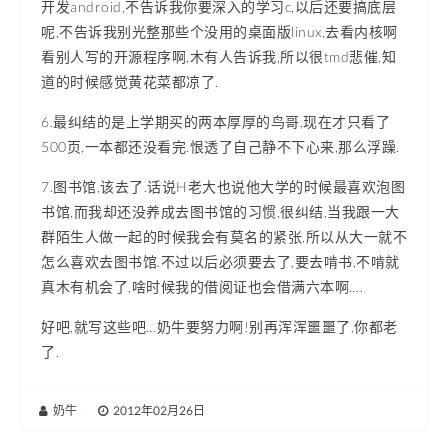
开发android,不告诉我你要深入的学习c,以后还要搞底层
呢,不告诉我别光整那些个没用的桌面版linux,去看内核啊
看别人写的开源程序啊,木有人告诉我,所以很tmd悲催,知
道的时候感觉黄花菜都凉了.
6.最纠结的是上学期买的两本厚厚的鸟哥,现在才只看了
500页,一本都还没看完.恨透了自己静不下心来,那么浮躁.
7.图书馆,该去了.话说H老大也说他大学的时候最喜欢泡图
书馆,而我却还没养成去图书馆的习惯,很纠结,当我跟一大
群陌生人做一起的时候我会有莫名的紧张,所以从大一就不
怎么喜欢去图书馆.不过以后必须要去了,要去啃书,不啃就
真木有机会了,啥时候我的借阅证也会借满六本啊….
好吧,就写这些吧…奶牛要努力啊!别再浑浑噩噩了,你都老
了.
奶牛
|
2012年02月26日