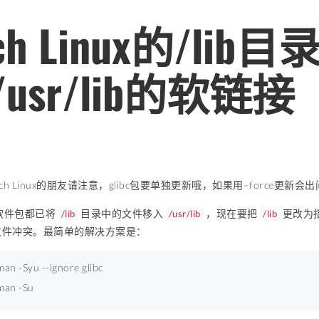
ch Linux的/li
usr/lib的软链接
ch Linux的朋友请注意，glibc包要单独更新哦，如果用–force更新会
h 软件包都已将
目录中的文件移入
，现在要把
更改为
/lib
/usr/lib
/lib
件冲突。最简单的解决方案是：
an -Syu --ignore glibc 
man -Su 