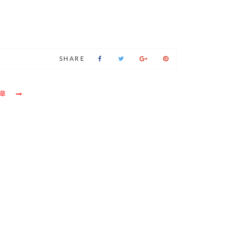
SHARE
章