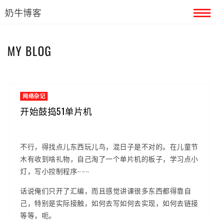
奶牛博客
首页
MY BLOG
留言本
关于奶牛
网络杂记
开始鼓捣51单片机
不行，得找点儿东西玩儿鸟，混日子是不对的。在儿童节
木有收到啥礼物，自己淘了一个单片机的板子，学习点小
灯，写小控制程序~~~
话说俺们只开了汇编，而且感觉讲课很多东西都得靠自
己，特别是实际接触，如何去写如何去实现，如何去链接
等等，呃。