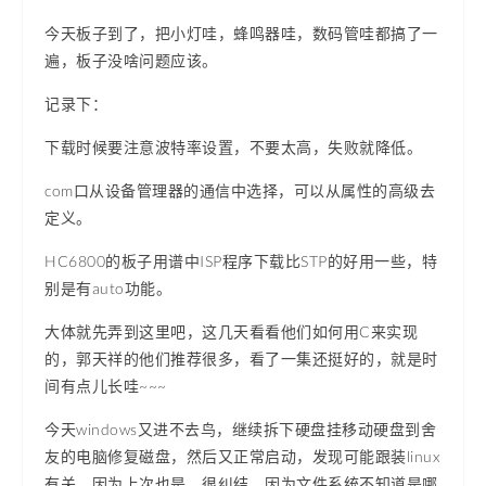
今天板子到了，把小灯哇，蜂鸣器哇，数码管哇都搞了一
遍，板子没啥问题应该。
记录下：
下载时候要注意波特率设置，不要太高，失败就降低。
com口从设备管理器的通信中选择，可以从属性的高级去
定义。
HC6800的板子用谱中ISP程序下载比STP的好用一些，特
别是有auto功能。
大体就先弄到这里吧，这几天看看他们如何用C来实现
的，郭天祥的他们推荐很多，看了一集还挺好的，就是时
间有点儿长哇~~~
今天windows又进不去鸟，继续拆下硬盘挂移动硬盘到舍
友的电脑修复磁盘，然后又正常启动，发现可能跟装linux
有关，因为上次也是，很纠结，因为文件系统不知道是哪