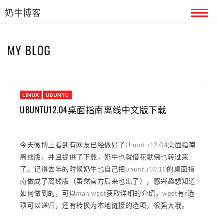
奶牛博客
首页
MY BLOG
留言本
关于奶牛
LINUX
UBUNTU
UBUNTU12.04桌面指南离线中文版下载
今天微博上看到有网友已经做好了Ubuntu12.04桌面指南
离线版，并且提供了下载，奶牛也就借花献佛也转过来
了。记得去年的时候奶牛也自己把ubuntu10.10的桌面指
南做成了离线版（虽然官方后来也出了），感兴趣想知道
如何做到的，可以man wget获取详细的介绍，wget有r选
项可以递归，还有转换为本地链接的选项，很强大哦。